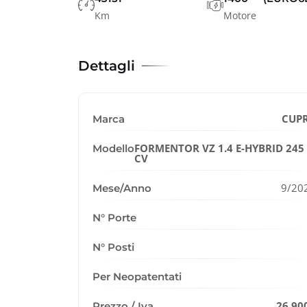
Km
Motore
Dettagli
CUP
Marca
FORMENTOR VZ 1.4 E-HYBRID 245
Modello
CV
9/20
Mese/Anno
N° Porte
N° Posti
Per Neopatentati
26.90
Prezzo / Iva