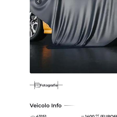
Fotografie
Veicolo Info
cc
43151
1400
(EURO6