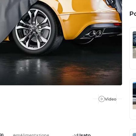
Po
Video
B)
Alimentazione
Usato