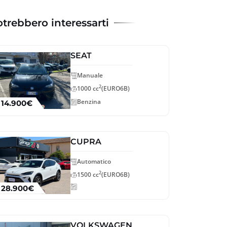
trebbero interessarti
SEAT
Manuale
2
1000 cc
(EURO6B)
Benzina
14.900€
CUPRA
Automatico
2
1500 cc
(EURO6B)
28.900€
VOLKSWAGEN