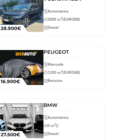
Automatico
2
2000 cc
(EURO6B)
Diesel
28.900€
PEUGEOT
Manuale
2
1200 cc
(EURO6B)
Benzina
16.900€
BMW
Automatico
2
0 cc
()
Diesel
27.500€