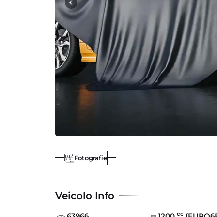
Fotografie
Veicolo Info
cc
63966
1200
(EURO6