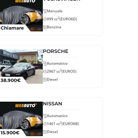
Manuale
2
999 cc
(EURO6D)
Benzina
Chiamare
PORSCHE
Automatico
2
2967 cc
(EURO5)
Diesel
38.900€
NISSAN
Automatico
2
1461 cc
(EURO6B)
Diesel
15.900€