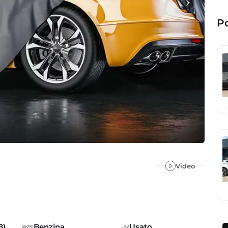
Po
Video
B)
Benzina
Usato