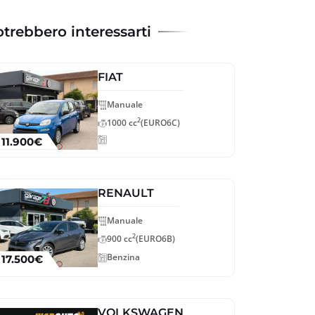
trebbero interessarti
FIAT
Manuale
2
1000 cc
(EURO6C)
11.900€
RENAULT
Manuale
2
900 cc
(EURO6B)
Benzina
17.500€
VOLKSWAGEN