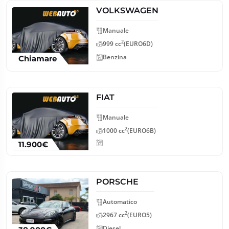
VOLKSWAGEN
Manuale
2
999 cc
(EURO6D)
Benzina
Chiamare
FIAT
Manuale
2
1000 cc
(EURO6B)
11.900€
PORSCHE
Automatico
2
2967 cc
(EURO5)
Diesel