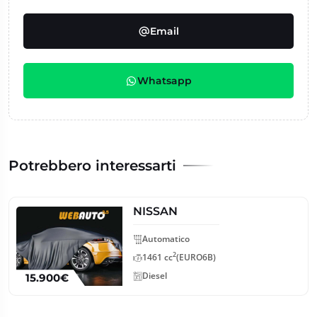
Email
Whatsapp
Potrebbero interessarti
NISSAN
Automatico
2
1461 cc
(EURO6B)
Diesel
15.900€