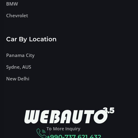
BMW
Chevrolet
Car By Location
Panama City
Sydne, AUS
New Delhi
To More Inquiry
+990-737 621 432