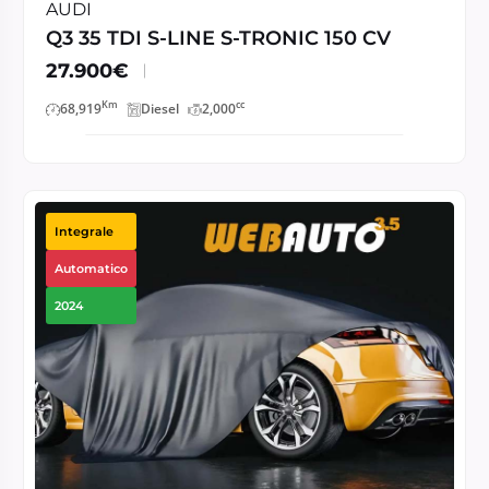
AUDI
Q3 35 TDI S-LINE S-TRONIC 150 CV
27.900€
Km
cc
68,919
Diesel
2,000
Integrale
Automatico
2024