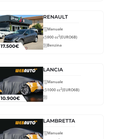
RENAULT
Manuale
2
900 cc
(EURO6B)
Benzina
17.500€
LANCIA
Manuale
2
1000 cc
(EURO6B)
10.900€
LAMBRETTA
Manuale