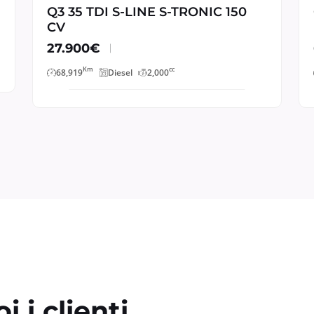
Q3 35 TDI S-LINE S-TRONIC 150
CV
27.900€
Km
cc
68,919
Diesel
2,000
 i clienti