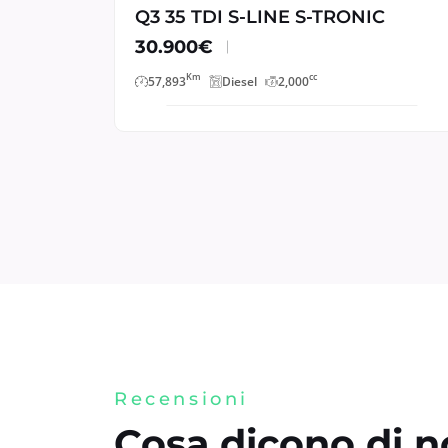
Q3 35 TDI S-LINE S-TRONIC
30.900€
Km
cc
57,893
Diesel
2,000
Recensioni
Cosa dicono di noi