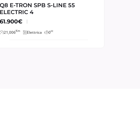
Q8 E-TRON SPB S-LINE 55
ELECTRIC 4
61.900€
Km
cc
21,006
Elettrica
0