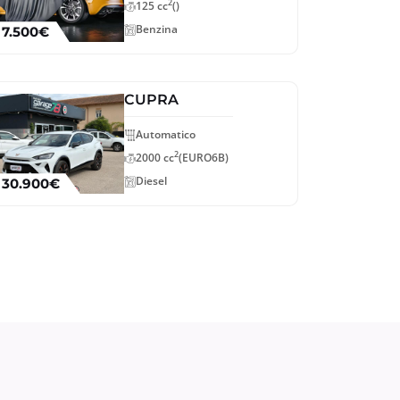
2
125 cc
()
Benzina
7.500€
CUPRA
Automatico
2
2000 cc
(EURO6B)
Diesel
30.900€