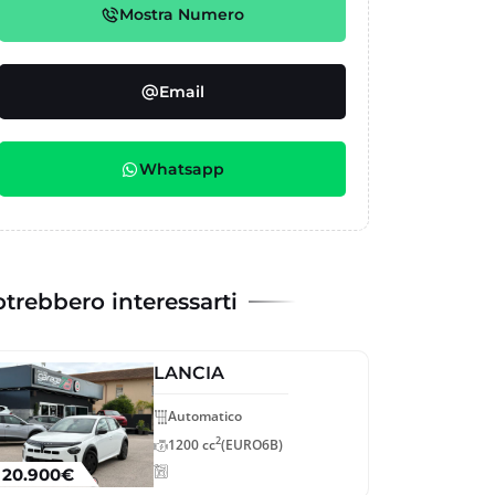
Mostra Numero
Email
Whatsapp
trebbero interessarti
LANCIA
Automatico
2
1200 cc
(EURO6B)
20.900€